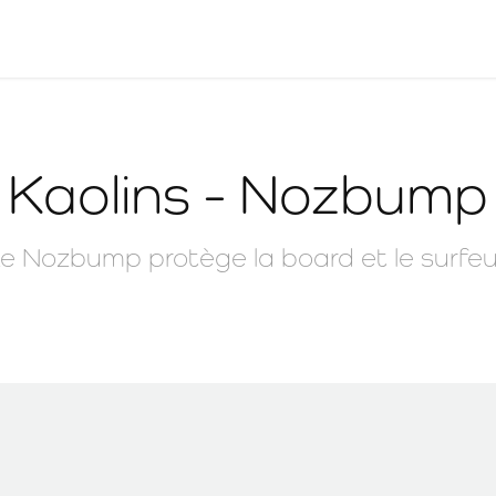
Kaolins - Nozbump
e Nozbump protège la board et le surfeu