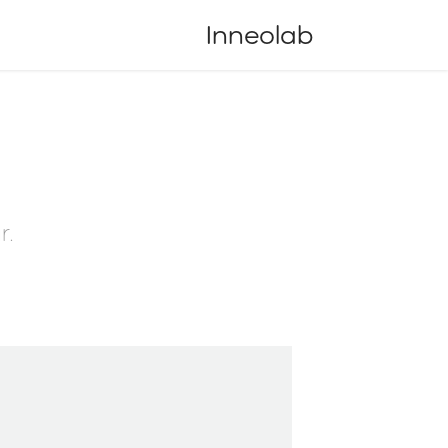
Inneolab
r.